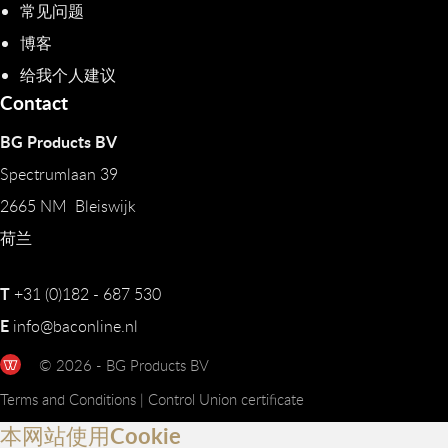
常见问题
博客
给我个人建议
Contact
BG Products BV
Spectrumlaan 39
2665 NM Bleiswijk
荷兰
T
+31 (0)182 - 687 530
E
info@baconline.nl
© 2026 - BG Products BV
Terms and Conditions
|
Control Union certificate
本网站使用Cookie