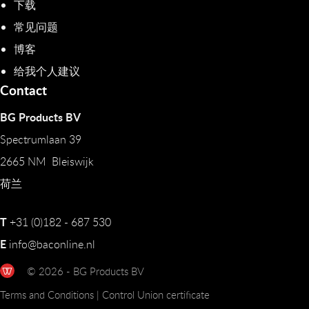
下载
常见问题
博客
给我个人建议
Contact
BG Products BV
Spectrumlaan 39
2665 NM Bleiswijk
荷兰
T
+31 (0)182 - 687 530
E
info@baconline.nl
© 2026 - BG Products BV
Terms and Conditions
|
Control Union certificate