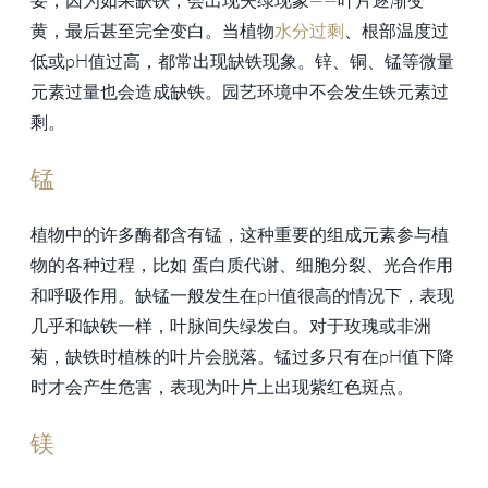
要，因为如果缺铁，会出现失绿现象——叶片逐渐变
黄，最后甚至完全变白。当植物
水分过剩
、根部温度过
低或pH值过高，都常出现缺铁现象。锌、铜、锰等微量
元素过量也会造成缺铁。园艺环境中不会发生铁元素过
剩。
锰
植物中的许多酶都含有锰，这种重要的组成元素参与植
物的各种过程，比如 蛋白质代谢、细胞分裂、光合作用
和呼吸作用。缺锰一般发生在pH值很高的情况下，表现
几乎和缺铁一样，叶脉间失绿发白。对于玫瑰或非洲
菊，缺铁时植株的叶片会脱落。锰过多只有在pH值下降
时才会产生危害，表现为叶片上出现紫红色斑点。
镁